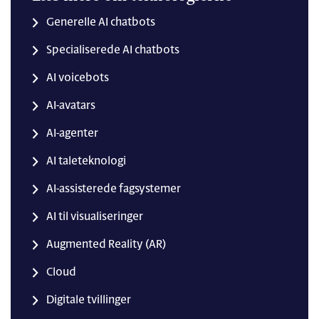
Generelle AI chatbots
Specialiserede AI chatbots
AI voicebots
AI-avatars
AI-agenter
AI taleteknologi
AI-assisterede fagsystemer
AI til visualiseringer
Augmented Reality (AR)
Cloud
Digitale tvillinger