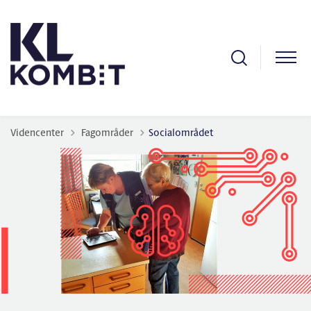
Tilbage til
Videncenter
Fagområder
Socialområdet