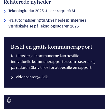
Relaterede nyheder
kategorier af cybersikkerhedsteknologier IAM
(Identitets- og adgangsstyring) og SIEM
Teknologiradar 2025 stiller skarpt på AI
(Sikkerhedsinformations og -hændelsesstyring).
Fra automatisering til AI: Se højdespringerne i
AFPRØV:
værdiskabelse på Teknologiradaren 2025
AI voicebots, AI taleteknologi, Specialiserede AI
chatbots, AI-assisterede fagsystemer, AI til
visualiseringer, Computer vision, Machine learning,
Bestil en gratis kommunerapport
Fysiske robotter, Virtual Reality, Augmented Reality,
KL tilbyder, at kommunerne kan bestille
Droner og Edge Computing.
individuelle kommunerapporter, som baserer sig
HOLD ØJE:
på radaren. Skriv til os for at bestille en rapport:
AI agenter, AI avatars, Process eller task mining og
videncenter@kl.dk
Digitale tvillinger.
AFVENT:
Kvantecomputing