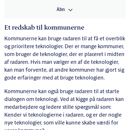
vurdering af teknologiens udbredelse.
Åbn
DTU’s Institut for Ingeniørteknologi og -didaktik har
vurderet teknologiernes modenhed ud fra den
Et redskab til kommunerne
anerkendte TRL-skala, Technology Readiness Level.
Kommunerne kan bruge radaren til at få et overblik
Kommunerne har desuden svaret på udbredelsen af
og prioritere teknologier. Der er mange kommuner,
teknologi i en spørgeskemaundersøgelse foretaget i
som bruger de teknologier, der er placeret i midten
perioden d. 13. juni til d. 1. juli 2025.
af radaren. Hvis man vælger en af de teknologier,
656 kommunale ledere og nøglemedarbejdere fra alle
kan man forvente, at andre kommuner har gjort sig
98 kommuner har svaret og vurderet udbredelsen af
gode erfaringer med at bruge teknologien.
hver teknologi på deres fagområde ud fra skalaen:
Kommunerne kan også bruge radaren til at starte
Vi har ikke overvejet at anvende teknologien
dialogen om teknologi. Ved at kigge på radaren kan
Vi har overvejet at anvende teknologien
medarbejdere og ledere stille spørgsmål som:
Vi har afprøvet teknologien
Kender vi teknologierne i radaren, og er der nogle
nye teknologier, som ville kunne skabe værdi for
Vi har teknologien i drift