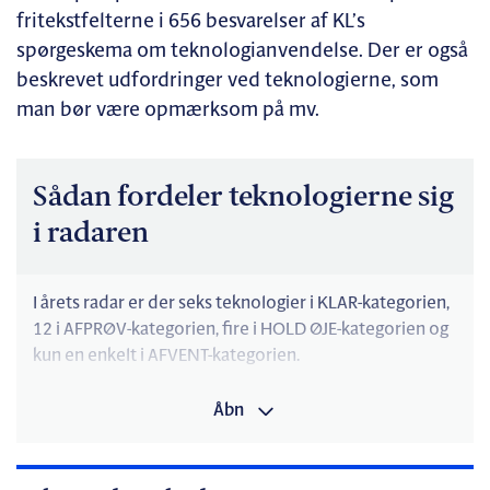
fritekstfelterne i 656 besvarelser af KL’s
spørgeskema om teknologianvendelse. Der er også
beskrevet udfordringer ved teknologierne, som
man bør være opmærksom på mv.
Sådan fordeler teknologierne sig
i radaren
I årets radar er der seks teknologier i KLAR-kategorien,
12 i AFPRØV-kategorien, fire i HOLD ØJE-kategorien og
kun en enkelt i AFVENT-kategorien.
KLAR:
Åbn
Videoløsninger, Cloud, RPA (Robotic Process
Automation), Generelle AI Chatbots samt de to