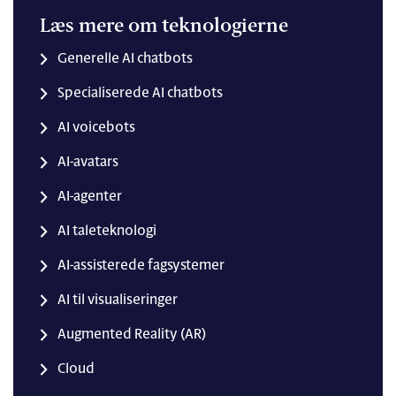
Læs mere om teknologierne
Generelle AI chatbots
Specialiserede AI chatbots
AI voicebots
AI-avatars
AI-agenter
AI taleteknologi
AI-assisterede fagsystemer
AI til visualiseringer
Augmented Reality (AR)
Cloud