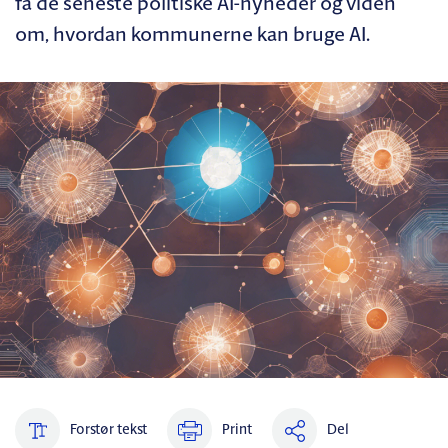
få de seneste politiske AI-nyheder og viden
om, hvordan kommunerne kan bruge AI.
Forstør tekst
Print
Del