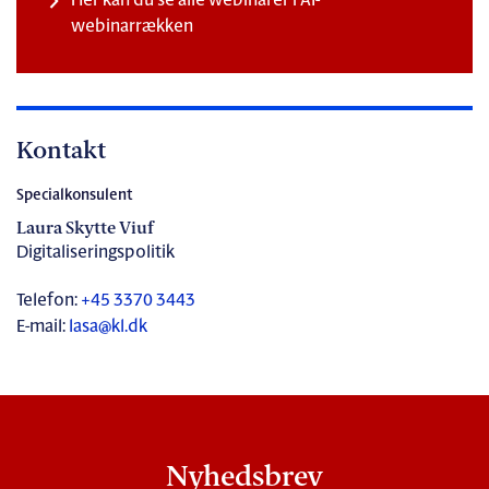
Her kan du se alle webinarer i AI-
webinarrækken
Kontakt
Specialkonsulent
Laura Skytte Viuf
Digitaliseringspolitik
Telefon:
+45 3370 3443
E-mail:
lasa@kl.dk
Nyhedsbrev